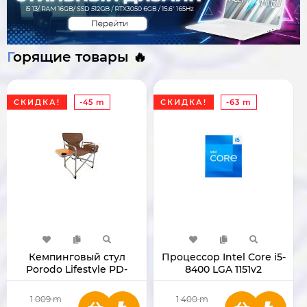
Горящие товары 🔥
СКИДКА!
-45 m
СКИДКА!
-63 m
Кемпинговый стул
Процессор Intel Core i5-
Porodo Lifestyle PD-
8400 LGA 1151v2
LFST137-BR
1 009
m
1 400
m