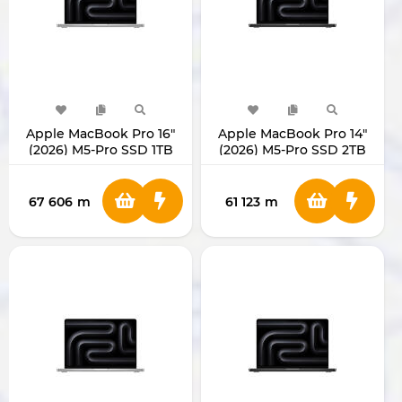
Apple MacBook Pro 16"
Apple MacBook Pro 14"
(2026) M5-Pro SSD 1TB
(2026) M5-Pro SSD 2TB
RAM 48GB MMGE64
RAM 24GB MGDT4
67 606
m
61 123
m