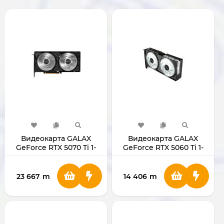
Видеокарта GALAX
Видеокарта GALAX
GeForce RTX 5070 Ti 1-
GeForce RTX 5060 Ti 1-
Click OC 2X Black 16GB
Click OC V2 16GB 128BIT
256BIT GDDR7
GDDR7
23 667
m
14 406
m