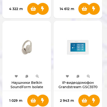
NOx)
4 322
m
14 612
m
Наушники Belkin
IP-видеодомофон
SoundForm Isolate
Grandstream GSC3570
(Sand)
1 029
m
2 943
m