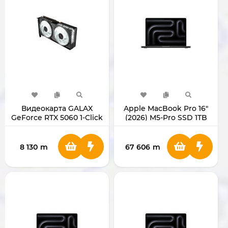
Видеокарта GALAX
Apple MacBook Pro 16"
GeForce RTX 5060 1-Click
(2026) M5-Pro SSD 1TB
OC 8GB 128BIT GDDR7
RAM 48GB MGEC4
8 130
m
67 606
m