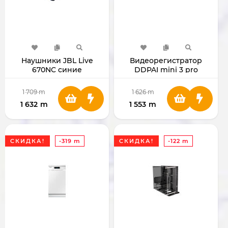
Наушники JBL Live
Видеорегистратор
670NC синие
DDPAI mini 3 pro
1 709
m
1 626
m
1 632
m
1 553
m
СКИДКА!
-319 m
СКИДКА!
-122 m