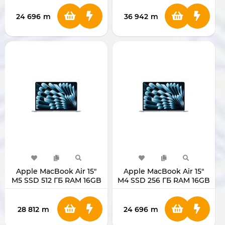
24 696
m
36 942
m
Apple MacBook Air 15"
Apple MacBook Air 15"
M5 SSD 512 ГБ RAM 16GB
M4 SSD 256 ГБ RAM 16GB
MDVQ4
MC7A4
28 812
m
24 696
m