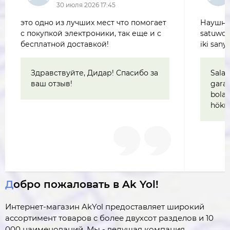
30 июля 2026 17:45
это одно из лучших мест что помогает
Наушни
с покупкой электроники, так еще и с
satuwda
бесплатной доставкой!
iki san
Здравствуйте, Дидар! Спасибо за
Sala
ваш отзыв!
gara
bola
hökma
Добро пожаловать в Ak Yol!
Интернет-магазин AkYol предоставляет широкий
ассортимент товаров c более двухсот разделов и 10
000 наименований. Мы - ведущая компания,