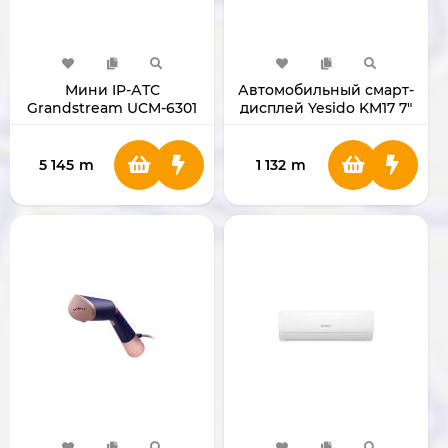
Мини IP-АТС
Автомобильный смарт-
Grandstream UCM-6301
дисплей Yesido KM17 7"
5 145
m
1 132
m