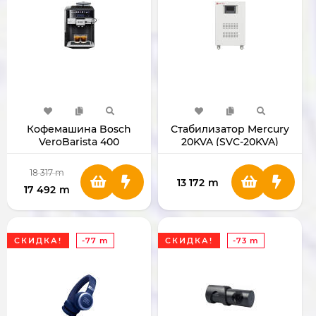
Кофемашина Bosch
Стабилизатор Mercury
VeroBarista 400
20KVA (SVC-20KVA)
TIS65429RW 1500W
18 317
m
13 172
m
17 492
m
СКИДКА!
-77 m
СКИДКА!
-73 m