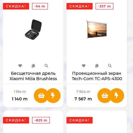
СКИДКА!
-54 m
СКИДКА!
-357 m
Бесщеточная дрель
Проекционный экран
Xiaomi Mijia Brushless
Tech-Com TC-APS-4300
Cordless Drill 2
400x300
BHR08C9CN
1 194
m
7 924
m
1 140
m
7 567
m
СКИДКА!
-825 m
СКИДКА!