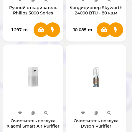
Ручной отпариватель
Кондиционер Skyworth
Philips 5000 Series
24000 BTU - 80 кв.м
STH5030
SMVH24B-5A2A3NB
1 297
m
10 085
m
Очиститель воздуха
Очиститель воздуха
Xiaomi Smart Air Purifier
Dyson Purifier
4 Pro BHR5058EN
Humidify+Cool PH05 (De-