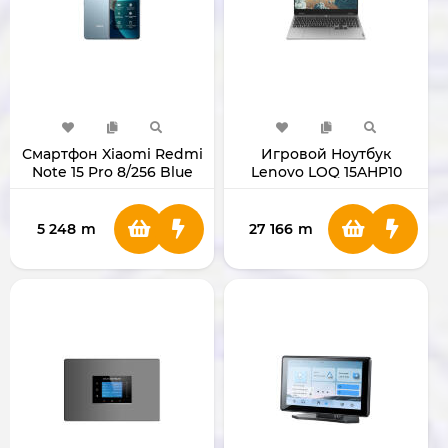
Смартфон Xiaomi Redmi
Игровой Ноутбук
Note 15 Pro 8/256 Blue
Lenovo LOQ 15AHP10
15.6" Ryzen 7 250 RAM
16GB SSD 1TB RTX5060
8GB 83JG000WRK
5 248
m
27 166
m