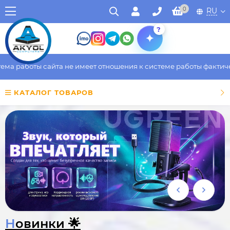
0
RU
?
ты сайта не имеет отношения к системе работы фактического ма
КАТАЛОГ ТОВАРОВ
Новинки 🌟