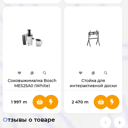
Соковыжималка Bosch
Стойка для
MES25A0 (White)
интерактивной доски
Viewsonic
1 997
m
2 470
m
Отзывы о товаре