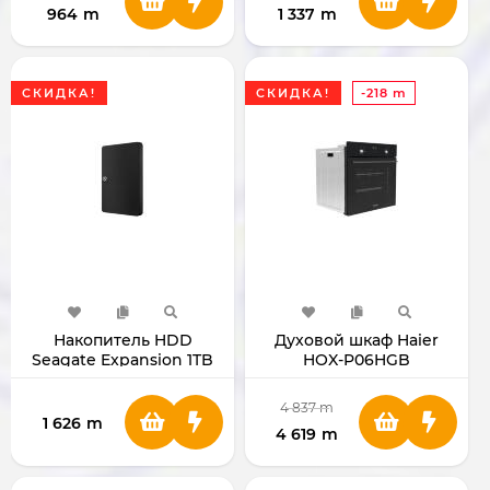
964
m
1 337
m
СКИДКА!
СКИДКА!
-218 m
Накопитель HDD
Духовой шкаф Haier
Seagate Expansion 1TB
HOX-P06HGB
2.5"
4 837
m
1 626
m
4 619
m