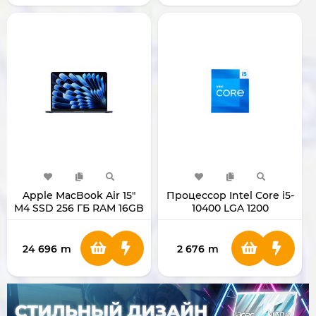
Apple MacBook Air 15"
Процессор Intel Core i5-
M4 SSD 256 ГБ RAM 16GB
10400 LGA 1200
MW1L3LL/A
24 696
m
2 676
m