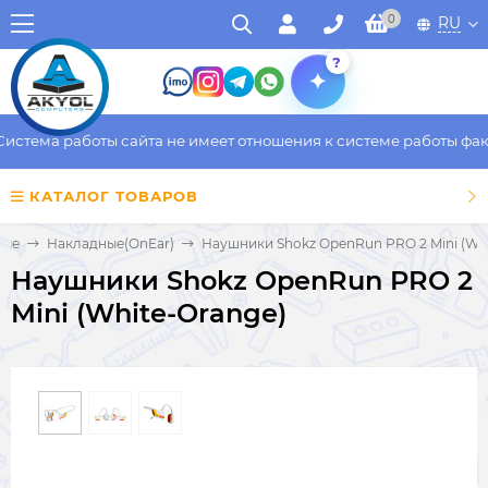
0
RU
?
стема работы сайта не имеет отношения к системе работы факти
КАТАЛОГ ТОВАРОВ
ные
Накладные(OnEar)
Наушники Shokz OpenRun PRO 2 Mini (Whi
Наушники Shokz OpenRun PRO 2
Mini (White-Orange)