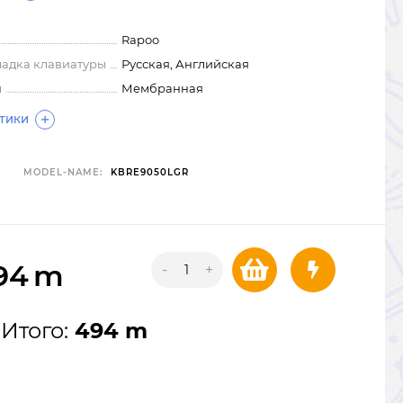
Rapoo
ладка клавиатуры
Русская, Английская
ы
Мембранная
СТИКИ
MODEL-NAME:
KBRE9050LGR
94
m
-
+
Итого:
494 m