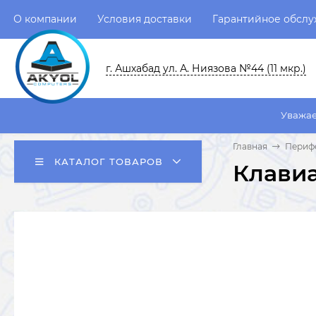
О компании
Условия доставки
Гарантийное обсл
г. Ашхабад ул. А. Ниязова №44 (11 мкр.)
Уважаемые пользова
Главная
Перифе
КАТАЛОГ ТОВАРОВ
Клавиа