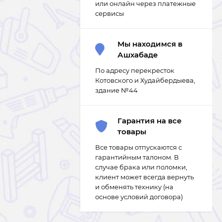
или онлайн через платежные
сервисы
Мы находимся в
Ашхабаде
По адресу перекресток
Котовского и Худайбердыева,
здание №44
Гарантия на все
товары
Все товары отпускаются с
гарантийным талоном. В
случае брака или поломки,
клиент может всегда вернуть
и обменять технику (на
основе условий договора)