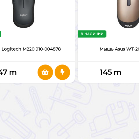
В НАЛИЧИИ
Logitech M220 910-004878
Мышь Asus WT-20
47
m
145
m