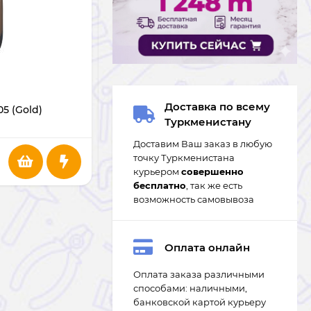
В НАЛИЧИИ
Доставка по всему
5 (Gold)
Мышь Redragon M810RGB-PRO Taipan
Туркменистану
Pro
Доставим Ваш заказ в любую
453
m
точку Туркменистана
курьером
совершенно
бесплатно
, так же есть
возможность самовывоза
Оплата онлайн
Оплата заказа различными
способами: наличными,
банковской картой курьеру