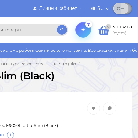
Личный кабинет
RU
?
Корзина
0
(пусто)
ты фактического магазина. Все скидки, акции и бонусы действу
лавиатура Rapoo E9050L Ultra-Slim (Black)
lim (Black)
o E9050L Ultra-Slim (Black)
ИЕ