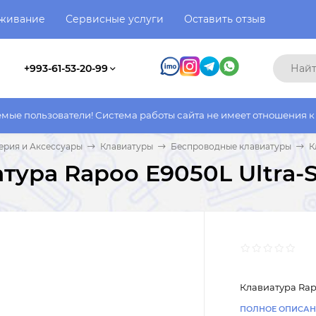
уживание
Сервисные услуги
Оставить отзыв
+993-61-53-20-99
тели! Система работы сайта не имеет отношения к системе рабо
рия и Аксессуары
Клавиатуры
Беспроводные клавиатуры
К
тура Rapoo E9050L Ultra-S
Клавиатура Rapo
ПОЛНОЕ ОПИСАН