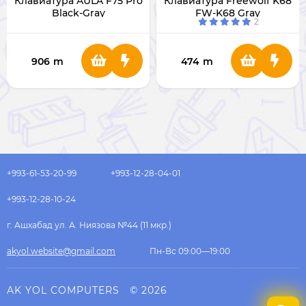
Клавиатура AULA F75 Pro
Клавиатура Freewolf K68
Black-Gray
FW-K68 Gray
2
906
m
474
m
+993-61-53-20-99
+993-12-28-04-01
+993-12-28-10-24
г. Ашхабад ул. А. Ниязова №44 (11 мкр.)
akyol.website@gmail.com
Пн-Вс 09:00—19:00
AK YOL COMPUTERS
© 2026