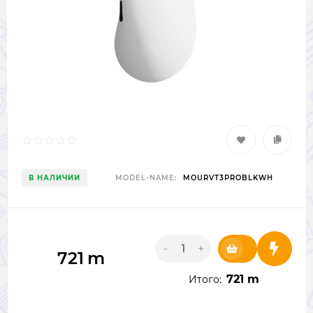
В НАЛИЧИИ
MODEL-NAME:
MOURVT3PROBLKWH
-
+
721
m
721 m
Итого: