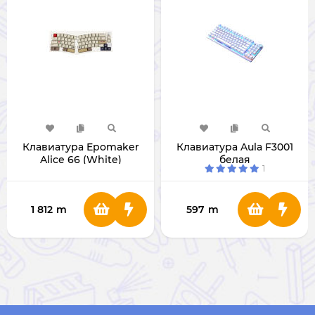
Клавиатура Epomaker
Клавиатура Aula F3001
Alice 66 (White)
белая
1
1 812
m
597
m