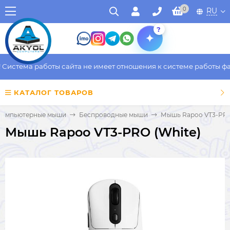
0
RU
?
истема работы сайта не имеет отношения к системе работы факт
КАТАЛОГ ТОВАРОВ
Компьютерные мыши
Беспроводные мыши
Мышь Rapoo VT3-PRO
Мышь Rapoo VT3-PRO (White)