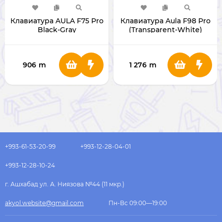
Клавиатура AULA F75 Pro
Клавиатура Aula F98 Pro
Black-Gray
(Transparent-White)
906
m
1 276
m
+993-61-53-20-99
+993-12-28-04-01
+993-12-28-10-24
г. Ашхабад ул. А. Ниязова №44 (11 мкр.)
akyol.website@gmail.com
Пн-Вс 09:00—19:00