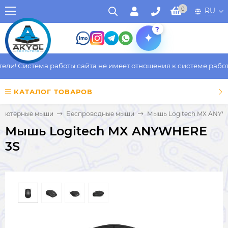
0
RU
?
и! Система работы сайта не имеет отношения к системе работы 
КАТАЛОГ ТОВАРОВ
пьютерные мыши
Беспроводные мыши
Мышь Logitech MX ANYW
Мышь Logitech MX ANYWHERE
3S