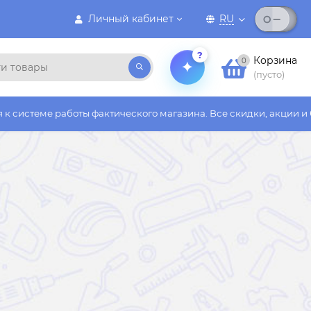
Личный кабинет
RU
?
Корзина
0
(пусто)
ты фактического магазина. Все скидки, акции и бонусы действу