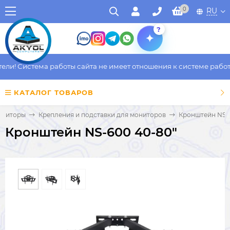
0
RU
?
и! Система работы сайта не имеет отношения к системе работы 
КАТАЛОГ ТОВАРОВ
ниторы
Крепления и подставки для мониторов
Кронштейн NS-6
Кронштейн NS-600 40-80"