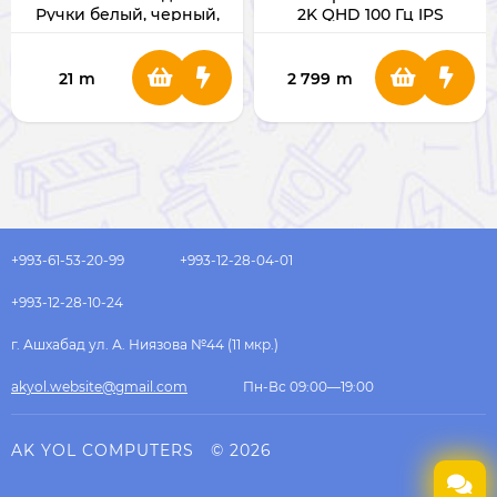
Ручки белый, черный,
2K QHD 100 Гц IPS
красный, синий,
зеленый, прозрачный
21
m
2 799
m
+993-61-53-20-99
+993-12-28-04-01
+993-12-28-10-24
г. Ашхабад ул. А. Ниязова №44 (11 мкр.)
akyol.website@gmail.com
Пн-Вс 09:00—19:00
AK YOL COMPUTERS
© 2026