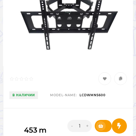
В НАЛИЧИИ
MODEL-NAME:
LCDWMNS600
-
+
453
m