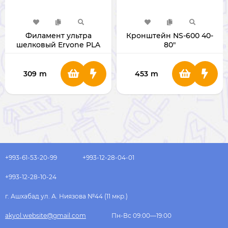
Филамент ультра
Кронштейн NS-600 40-
шелковый Eryone PLA
80"
для 3D принтера 1.75мм 1
Кг
309
m
453
m
+993-61-53-20-99
+993-12-28-04-01
+993-12-28-10-24
г. Ашхабад ул. А. Ниязова №44 (11 мкр.)
akyol.website@gmail.com
Пн-Вс 09:00—19:00