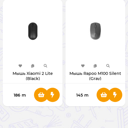
Мышь Xiaomi 2 Lite
Мышь Rapoo M100 Silent
(Black)
(Gray)
186
m
145
m