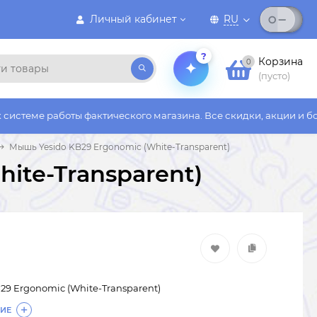
Личный кабинет
RU
?
Корзина
0
(пусто)
оты фактического магазина. Все скидки, акции и бонусы действ
Мышь Yesido KB29 Ergonomic (White-Transparent)
ite-Transparent)
29 Ergonomic (White-Transparent)
ИЕ