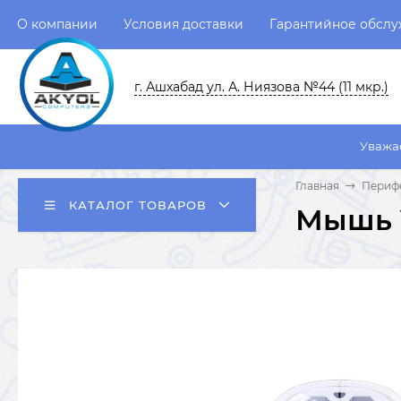
О компании
Условия доставки
Гарантийное обсл
г. Ашхабад ул. А. Ниязова №44 (11 мкр.)
Уважаемые пользов
Главная
Перифе
КАТАЛОГ ТОВАРОВ
Мышь Y