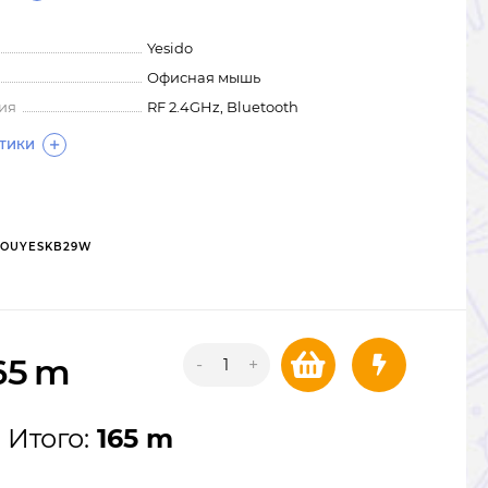
Yesido
Офисная мышь
ия
RF 2.4GHz, Bluetooth
СТИКИ
OUYESKB29W
65
m
-
+
Итого:
165 m