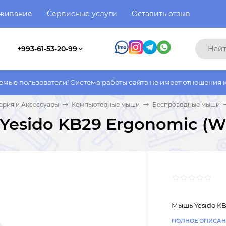
уживание
Сервисные услуги
Оставить отзыв
+993-61-53-20-99
атели! Система работы сайта не имеет отношения к системе раб
рия и Аксессуары
Компьютерные мыши
Беспроводные мыши
esido KB29 Ergonomic (Wh
Мышь Yesido KB
ПОЛНОЕ ОПИСАН