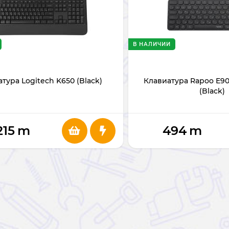
В НАЛИЧИИ
тура Logitech K650 (Black)
Клавиатура Rapoo E905
(Black)
215
m
494
m