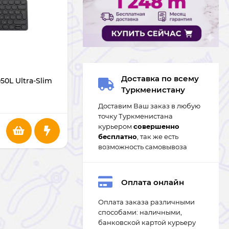
В НАЛИЧИИ
Доставка по всему
0L Ultra-Slim
Беспроводная клавиатура Rapoo K280
Туркменистану
1
Доставим Ваш заказ в любую
точку Туркменистана
курьером
совершенно
392
m
бесплатно
, так же есть
возможность самовывоза
Оплата онлайн
Оплата заказа различными
способами: наличными,
банковской картой курьеру