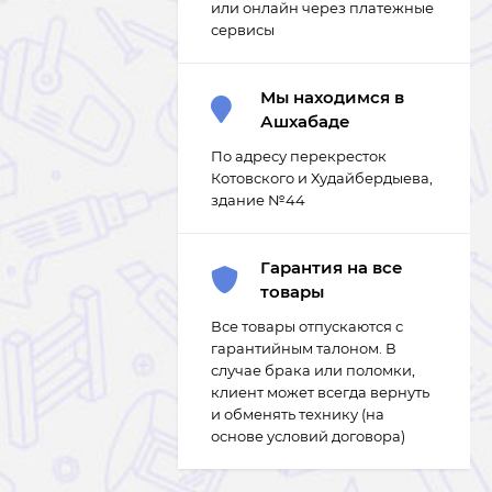
или онлайн через платежные
сервисы
Мы находимся в
Ашхабаде
По адресу перекресток
Котовского и Худайбердыева,
здание №44
Гарантия на все
товары
Все товары отпускаются с
гарантийным талоном. В
случае брака или поломки,
клиент может всегда вернуть
и обменять технику (на
основе условий договора)