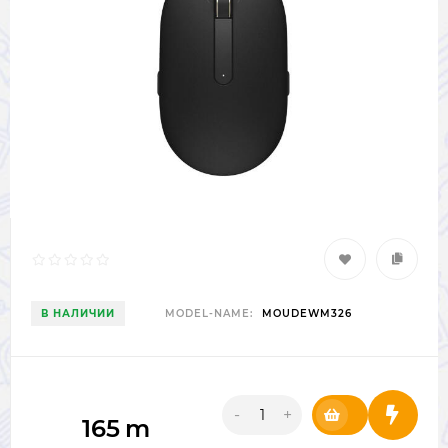
В НАЛИЧИИ
MODEL-NAME:
MOUDEWM326
-
+
165
m