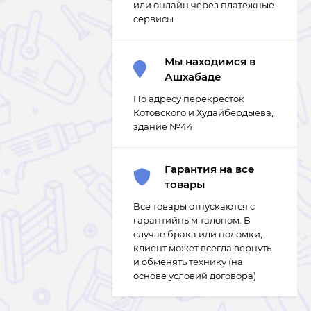
или онлайн через платежные
сервисы
Мы находимся в
Ашхабаде
По адресу перекресток
Котовского и Худайбердыева,
здание №44
Гарантия на все
товары
Все товары отпускаются с
гарантийным талоном. В
случае брака или поломки,
клиент может всегда вернуть
и обменять технику (на
основе условий договора)