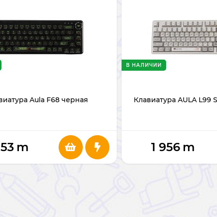
В НАЛИЧИИ
виатура Aula F68 черная
Клавиатура AULA L99 S
153
m
1 956
m