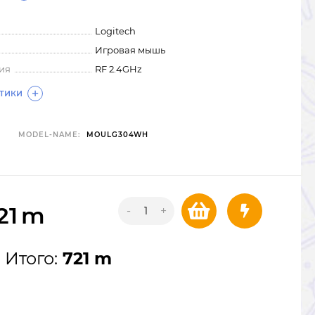
Logitech
Игровая мышь
ия
RF 2.4GHz
СТИКИ
MODEL-NAME:
MOULG304WH
21
m
-
+
Итого:
721 m