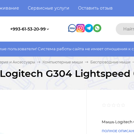
уживание
Сервисные услуги
Оставить отзыв
+993-61-53-20-99
ели! Система работы сайта не имеет отношения к системе работ
рия и Аксессуары
Компьютерные мыши
Беспроводные мыши
ogitech G304 Lightspeed 
Мышь Logitech 
ПОЛНОЕ ОПИСАН