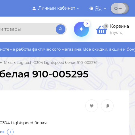
Личный кабинет
RU
?
Корзина
0
(пусто)
ы фактического магазина. Все скидки, акции и бонусы действую
Мышь Logitech G304 Lightspeed белая 910-005295
белая 910-005295
G304 Lightspeed белая
ИЕ