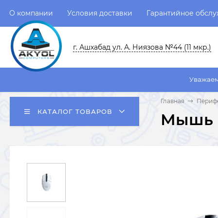
О компании
Условия доставки
Гарантийное обсл
г. Ашхабад ул. А. Ниязова №44 (11 мкр.)
Уважаемые пользоват
Главная
Перифе
КАТАЛОГ ТОВАРОВ
Мышь L