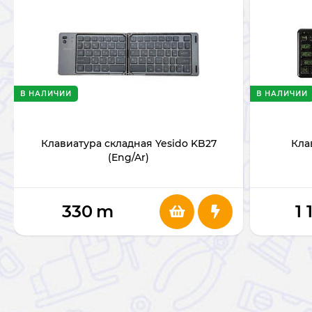
В НАЛИЧИИ
В НАЛИЧИИ
Клавиатура складная Yesido KB27
Кла
(Eng/Ar)
330
m
1 