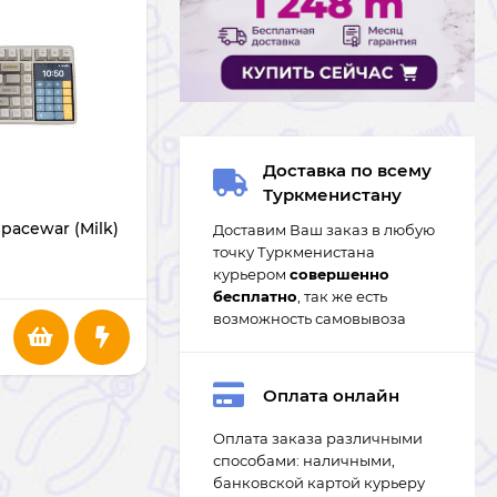
В НАЛИЧИИ
Доставка по всему
Туркменистану
pacewar (Milk)
Клавиатура Logitech MX KEYS S
Доставим Ваш заказ в любую
точку Туркменистана
курьером
совершенно
1
бесплатно
, так же есть
возможность самовывоза
1 935
m
Оплата онлайн
Оплата заказа различными
способами: наличными,
банковской картой курьеру