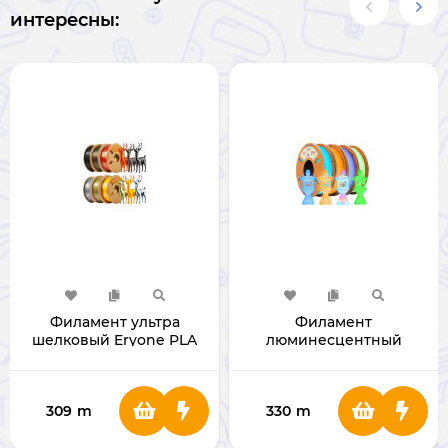
интересны:
Филамент ультра
Филамент
шелковый Eryone PLA
люминесцентный
для 3D принтера 1.75мм 1
Eryone PLA для 3D
Кг
принтера 1.75мм 1 Кг
309
m
330
m