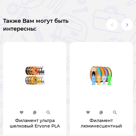
Также Вам могут быть
интересны:
Филамент ультра
Филамент
шелковый Eryone PLA
люминесцентный
для 3D принтера 1.75мм 1
Eryone PLA для 3D