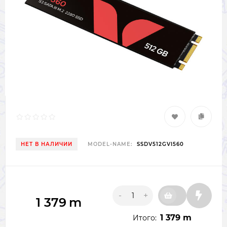
НЕТ В НАЛИЧИИ
MODEL-NAME:
SSDV512GVI560
-
+
1 379
m
1 379 m
Итого: