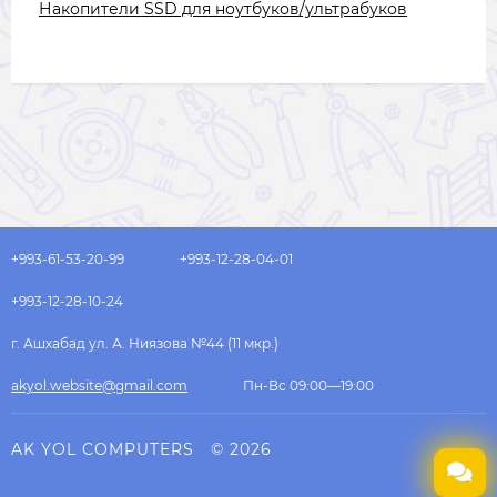
Накопители SSD для ноутбуков/ультрабуков
+993-61-53-20-99
+993-12-28-04-01
+993-12-28-10-24
г. Ашхабад ул. А. Ниязова №44 (11 мкр.)
akyol.website@gmail.com
Пн-Вс 09:00—19:00
AK YOL COMPUTERS
© 2026