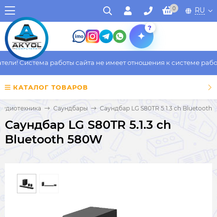
0
RU
?
ли! Система работы сайта не имеет отношения к системе работы
КАТАЛОГ ТОВАРОВ
Аудиотехника
Саундбары
Саундбар LG S80TR 5.1.3 ch Bluetooth
Саундбар LG S80TR 5.1.3 ch
Bluetooth 580W