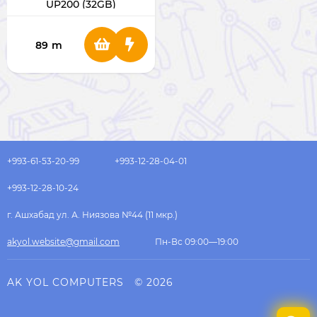
UP200 (32GB)
89
m
+993-61-53-20-99
+993-12-28-04-01
+993-12-28-10-24
г. Ашхабад ул. А. Ниязова №44 (11 мкр.)
akyol.website@gmail.com
Пн-Вс 09:00—19:00
AK YOL COMPUTERS
© 2026