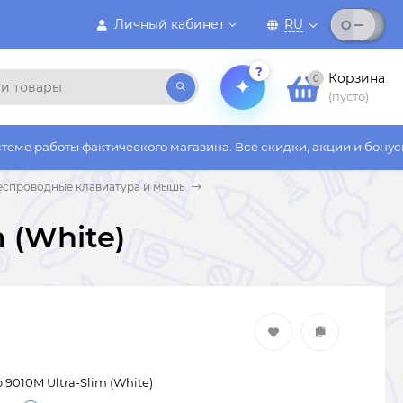
Личный кабинет
RU
?
Корзина
0
(пусто)
фактического магазина. Все скидки, акции и бонусы действуют 
беспроводные клавиатура и мышь
 (White)
9010M Ultra-Slim (White)