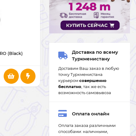
В НАЛИЧИИ
Доставка по всему
RO (Black)
Мышь RAPOO M100 Silent (Dark Gray)
Туркменистану
Доставим Ваш заказ в любую
145
m
точку Туркменистана
курьером
совершенно
бесплатно
, так же есть
возможность самовывоза
Оплата онлайн
Оплата заказа различными
способами: наличными,