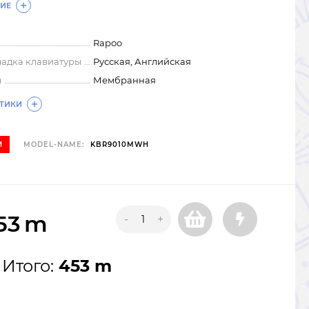
ИЕ
Rapoo
ладка клавиатуры
Русская, Английская
ы
Мембранная
СТИКИ
И
MODEL-NAME:
KBR9010MWH
53
m
-
+
Итого:
453 m