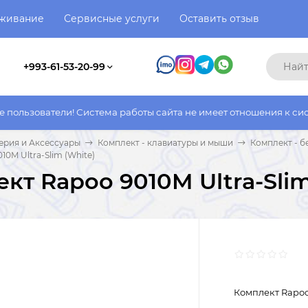
уживание
Сервисные услуги
Оставить отзыв
+993-61-53-20-99
и! Система работы сайта не имеет отношения к системе работы 
рия и Аксессуары
Комплект - клавиатуры и мыши
Комплект - 
10M Ultra-Slim (White)
кт Rapoo 9010M Ultra-Slim
Комплект Rapoo 