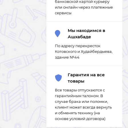
банковской картой курьеру
или онлайн через платежные
сервисы
Мы находимся в
Ашхабаде
По адресу перекресток
Котовского и Худайбердыева,
здание №44
Гарантия на все
товары
Все товары отпускаются с
гарантийным талоном. В
случае брака или поломки,
клиент может всегда вернуть
и обменять технику (на
основе условий договора)