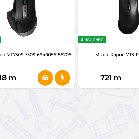
В НАЛИЧИИ
o MT750S 750S-6940056186706
Мышь Rapoo VT3-P
18
m
721
m