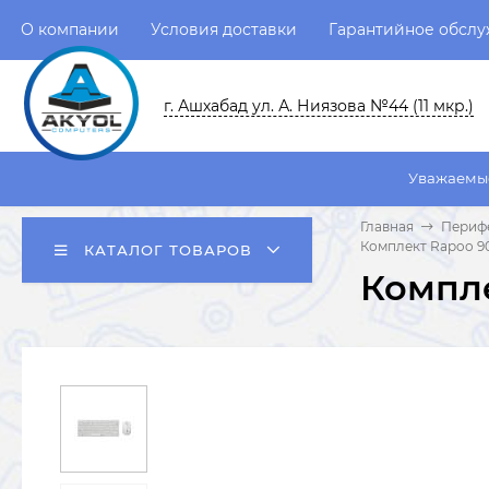
О компании
Условия доставки
Гарантийное обсл
г. Ашхабад ул. А. Ниязова №44 (11 мкр.)
Уважаемые пользовател
Главная
Перифе
Комплект Rapoo 90
КАТАЛОГ ТОВАРОВ
Компле