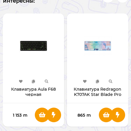
интересны:
Клавиатура Aula F68
Клавиатура Redragon
черная
K707AK Star Blade Pro
1 153
m
865
m