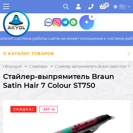
0
RU
?
ели! Система работы сайта не имеет отношения к системе работ
КАТАЛОГ ТОВАРОВ
и и бородой
Стайлеры
Стайлер-выпрямитель Braun Satin Hair 7 
Стайлер-выпрямитель Braun
Satin Hair 7 Colour ST750
СКИДКА!
-247 m