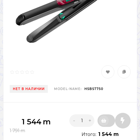
НЕТ В НАЛИЧИИ
MODEL-NAME:
HSBST750
1 544
m
-
+
1 791
m
1 544 m
Итого: