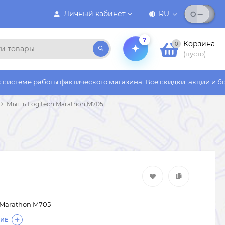
Личный кабинет
RU
?
Корзина
0
(пусто)
оты фактического магазина. Все скидки, акции и бонусы действ
Мышь Logitech Marathon M705
 Marathon M705
ИЕ