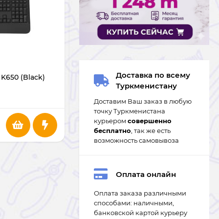
В НАЛИЧИИ
Доставка по всему
K650 (Black)
Клавиатура AULA F75 Dark Brown +
Туркменистану
White Gray
Доставим Ваш заказ в любую
точку Туркменистана
курьером
совершенно
947
m
бесплатно
, так же есть
возможность самовывоза
Оплата онлайн
Оплата заказа различными
способами: наличными,
банковской картой курьеру