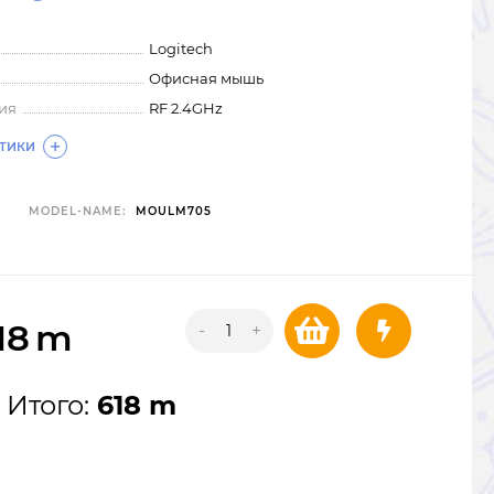
Logitech
Офисная мышь
ия
RF 2.4GHz
СТИКИ
MODEL-NAME:
MOULM705
18
m
-
+
Итого:
618 m