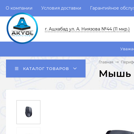
О компании
Условия доставки
Гарантийное обсл
г. Ашхабад ул. А. Ниязова №44 (11 мкр.)
Уважаемые пользов
Главная
Перифе
КАТАЛОГ ТОВАРОВ
Мышь L