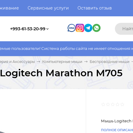
уживание
Сервисные услуги
Оставить отзыв
+993-61-53-20-99
атели! Система работы сайта не имеет отношения к системе раб
рия и Аксессуары
Компьютерные мыши
Беспроводные мыши
ogitech Marathon M705
Мышь Logitech
ПОЛНОЕ ОПИСАН