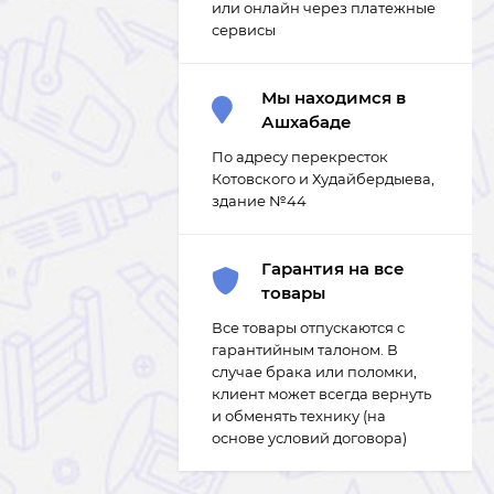
или онлайн через платежные
сервисы
Мы находимся в
Ашхабаде
По адресу перекресток
Котовского и Худайбердыева,
здание №44
Гарантия на все
товары
Все товары отпускаются с
гарантийным талоном. В
случае брака или поломки,
клиент может всегда вернуть
и обменять технику (на
основе условий договора)