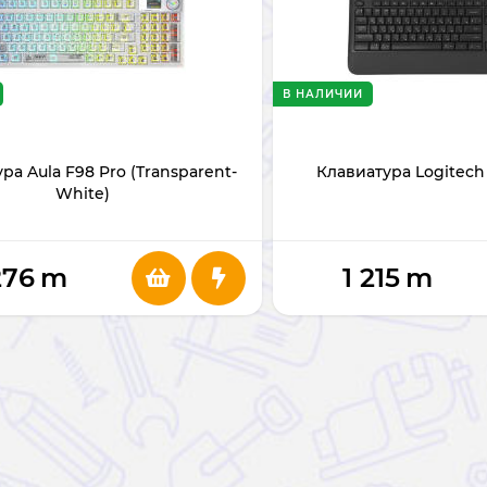
В НАЛИЧИИ
ра Aula F98 Pro (Transparent-
Клавиатура Logitech 
White)
276
m
1 215
m