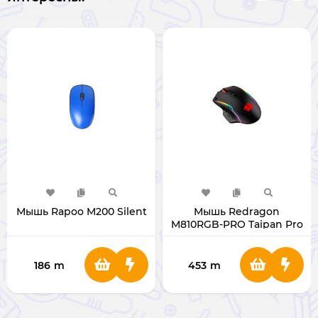
Мышь Rapoo M200 Silent
Мышь Redragon
M810RGB-PRO Taipan Pro
186
m
453
m