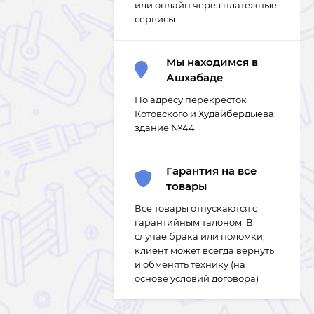
или онлайн через платежные
сервисы
Мы находимся в
Ашхабаде
По адресу перекресток
Котовского и Худайбердыева,
здание №44
Гарантия на все
товары
Все товары отпускаются с
гарантийным талоном. В
случае брака или поломки,
клиент может всегда вернуть
и обменять технику (на
основе условий договора)