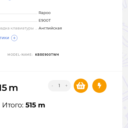
Rapoo
E900T
ладка клавиатуры
Английская
СТИКИ
MODEL-NAME:
KBRE900TWH
15
m
-
+
Итого:
515 m