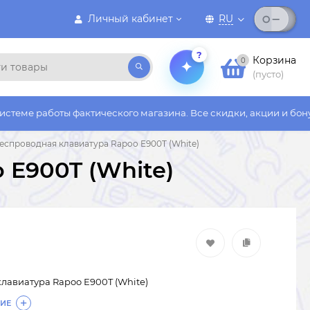
Личный кабинет
RU
?
Корзина
0
(пусто)
ы фактического магазина. Все скидки, акции и бонусы действую
еспроводная клавиатура Rapoo E900T (White)
 E900T (White)
лавиатура Rapoo E900T (White)
ИЕ