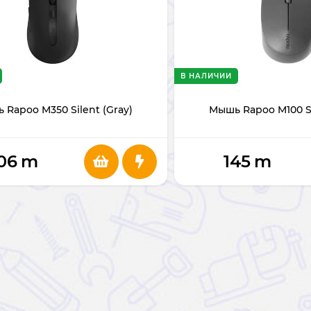
В НАЛИЧИИ
 Rapoo M350 Silent (Gray)
Мышь Rapoo M100 Si
06
m
145
m