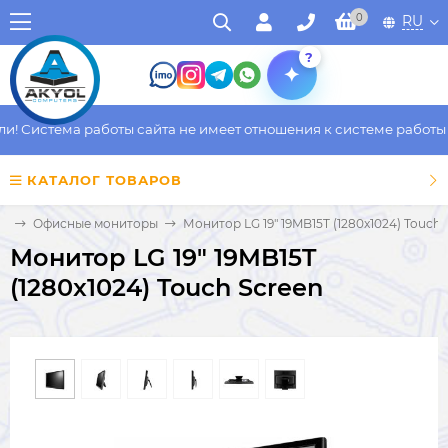
0
RU
?
 Система работы сайта не имеет отношения к системе работы фа
КАТАЛОГ ТОВАРОВ
ы
Офисные мониторы
Монитор LG 19" 19MB15T (1280x1024) Touch 
Монитор LG 19" 19MB15T
(1280x1024) Touch Screen