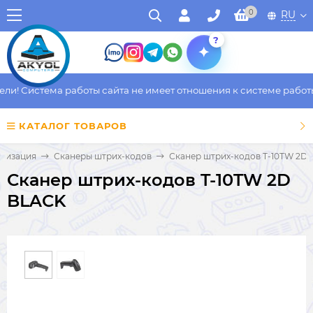
0
RU
?
и! Система работы сайта не имеет отношения к системе работы 
КАТАЛОГ ТОВАРОВ
атизация
Сканеры штрих-кодов
Сканер штрих-кодов T-10TW 2D
Сканер штрих-кодов T-10TW 2D
BLACK