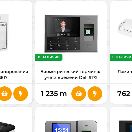
В НАЛИЧИИ
В НАЛИЧИ
минирования
Биометрический терминал
Ламина
3817
учета времени Deli S172
1 235
m
762