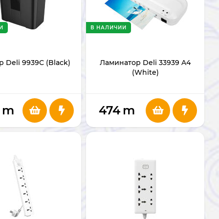
И
В НАЛИЧИИ
 Deli 9939C (Black)
Ламинатор Deli 33939 A4
(White)
m
474
m