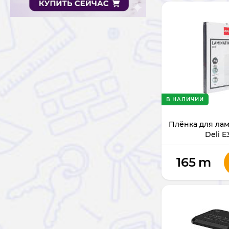
В НАЛИЧИИ
Плёнка для ла
Deli E
165
m