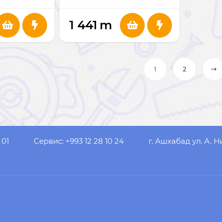
1 441
m
1
2
 01
Сервис: +993 12 28 10 24
г. Ашхабад ул. А. Н