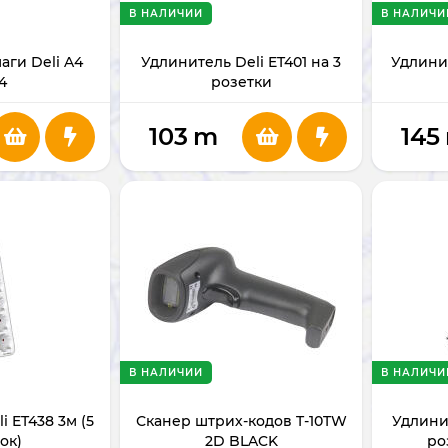
В НАЛИЧИИ
В НАЛИЧИ
аги Deli A4
Удлинитель Deli ET401 на 3
Удлинит
4
розетки
103
m
145
В НАЛИЧИИ
В НАЛИЧИ
i ET438 3м (5
Сканер штрих-кодов T-10TW
Удлинит
ок)
2D BLACK
ро