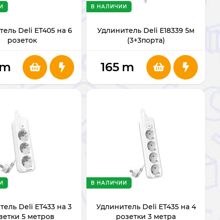
И
В НАЛИЧИИ
ель Deli ET405 на 6
Удлинитель Deli E18339 5м
розеток
(3+3порта)
m
165
m
И
В НАЛИЧИИ
ель Deli ET433 на 3
Удлинитель Deli ET435 на 4
зетки 5 метров
розетки 3 метра