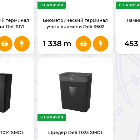
В НАЛИЧИИ
В НАЛИЧИ
ий терминал
Биометрический терминал
Ламин
и Deli S171
учета времени Deli S602
1 338
m
453
В НАЛИЧИИ
 T014 SMOL
Шредер Deli T023 SMOL