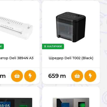
И
В НАЛИЧИИ
тор Deli 3894N A3
Шредер Deli T002 (Black)
m
659
m