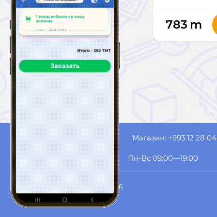
783
m
Оператор: +993 61 53 20 99
Магазин: +993 12 28 04
akyol.website@gmail.com
Пн-Вс 09:00—19:00
AK YOL COMPUTERS
© 2026