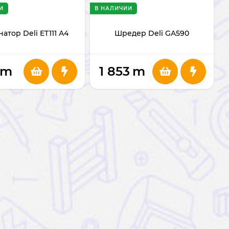
И
В НАЛИЧИИ
атор Deli ET111 A4
Шредер Deli GA590
m
1 853
m