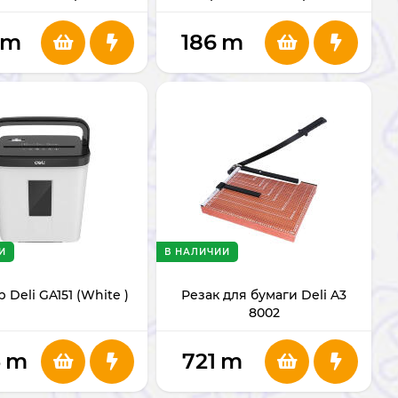
m
186
m
И
В НАЛИЧИИ
Deli GA151 (White )
Резак для бумаги Deli A3
8002
5
m
721
m