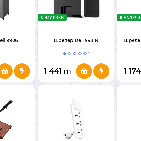
В НАЛИЧИИ
В НАЛИЧИ
li 9906
Шредер Deli 9931N
Шредер
1
1 441
m
1 174