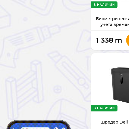
В НАЛИЧИИ
Биометрическ
учета времен
1 338
m
В НАЛИЧИИ
Шредер Deli