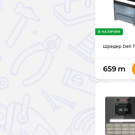
В НАЛИЧИИ
Шредер Deli T
659
m