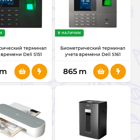
И
В НАЛИЧИИ
рический терминал
Биометрический терминал
 времени Deli S151
учета времени Deli S161
m
865
m