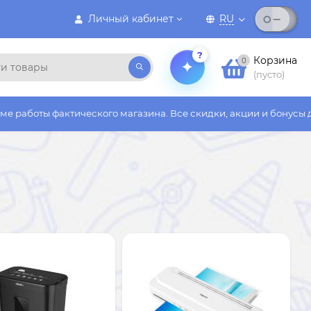
Личный кабинет
RU
?
Корзина
0
(пусто)
кого магазина. Все скидки, акции и бонусы действуют только н