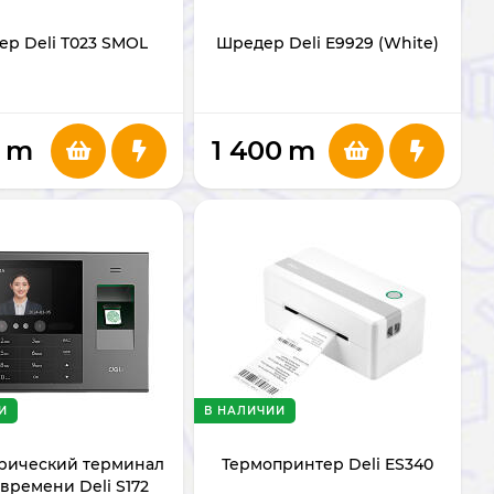
р Deli T023 SMOL
Шредер Deli E9929 (White)
1
m
1 400
m
И
В НАЛИЧИИ
рический терминал
Термопринтер Deli ES340
 времени Deli S172