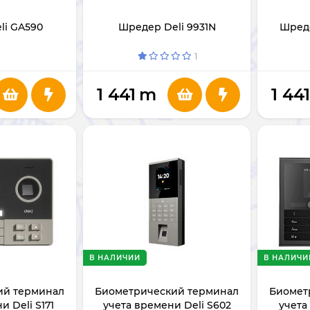
li GA590
Шредер Deli 9931N
Шреде
1
1 441
m
1 44
В НАЛИЧИИ
В НАЛИЧИ
ий терминал
Биометрический терминал
Биомет
и Deli S171
учета времени Deli S602
учета