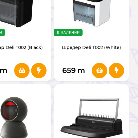
И
В НАЛИЧИИ
 Deli T002 (Black)
Шредер Deli T002 (White)
m
659
m