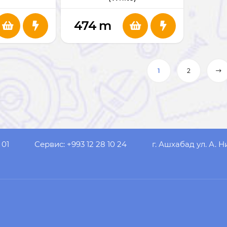
474
m
1
2
 01
Сервис: +993 12 28 10 24
г. Ашхабад ул. А. Н