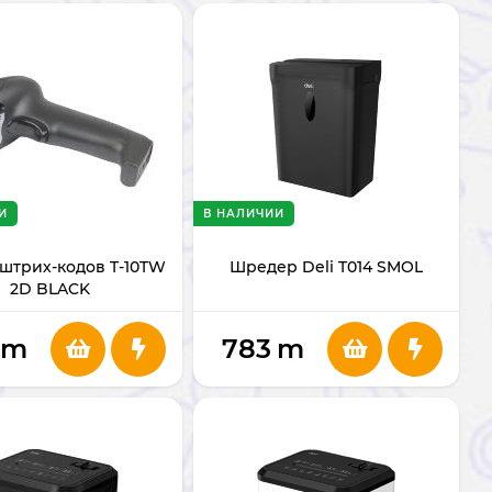
И
В НАЛИЧИИ
штрих-кодов T-10TW
Шредер Deli T014 SMOL
2D BLACK
m
783
m