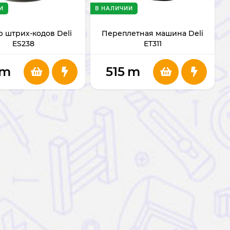
И
В НАЛИЧИИ
 штрих-кодов Deli
Переплетная машина Deli
ES238
ET311
m
515
m