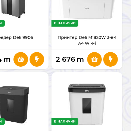
И
В НАЛИЧИИ
едер Deli 9906
Принтер Deli M1820W 3-в-1
A4 Wi-Fi
4
m
2 676
m
И
В НАЛИЧИИ