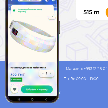
515
m
Оператор: +993 61 53 20 99
Магазин: +993 12 28 04
akyol.website@gmail.com
Пн-Вс 09:00—19:00
AK YOL COMPUTERS
© 2026