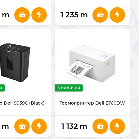
5
m
1 235
m
И
В НАЛИЧИИ
 Deli 9939C (Black)
Термопринтер Deli E760DW
m
1 132
m