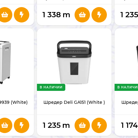
1 338
m
1 23
В НАЛИЧИИ
В НАЛИЧИ
9939 (White)
Шредер Deli GA151 (White )
Шредер
1 235
m
1 174