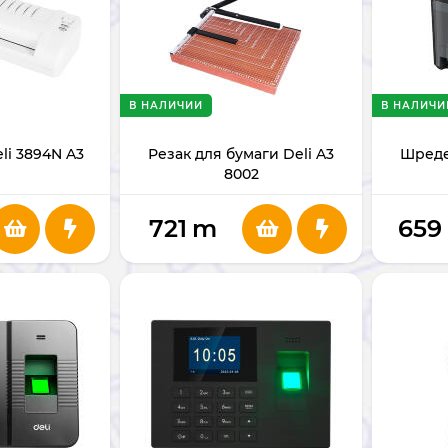
В НАЛИЧИИ
В НАЛИЧИ
li 3894N A3
Резак для бумаги Deli A3
Шредер
8002
721
m
659