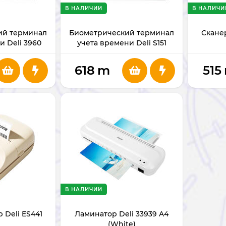
В НАЛИЧИИ
В НАЛИЧИ
ий терминал
Биометрический терминал
Сканер
и Deli 3960
учета времени Deli S151
618
m
515
В НАЛИЧИИ
 Deli ES441
Ламинатор Deli 33939 A4
(White)