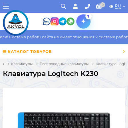
0
RU
?
! Система работы сайта не имеет отношения к системе работы ф
КАТАЛОГ ТОВАРОВ
ры
Клавиатуры
Беспроводные клавиатуры
Клавиатура Logit
Клавиатура Logitech K230