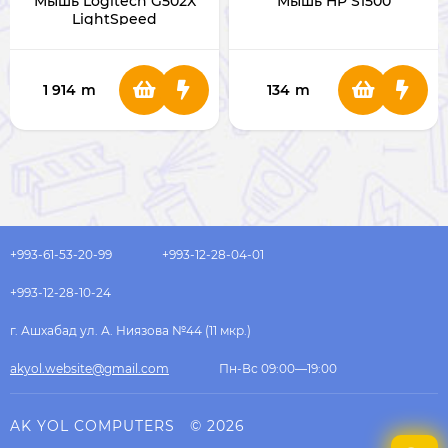
Мышь Logitech G502X
Мышь HP S1500
LightSpeed
1 914
m
134
m
+993-61-53-20-99
+993-12-28-04-01
+993-12-28-10-24
г. Ашхабад ул. А. Ниязова №44 (11 мкр.)
akyol.website@gmail.com
Пн-Вс 09:00—19:00
AK YOL COMPUTERS
© 2026