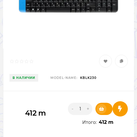
В НАЛИЧИИ
MODEL-NAME:
KBLK230
-
+
412
m
412 m
Итого: