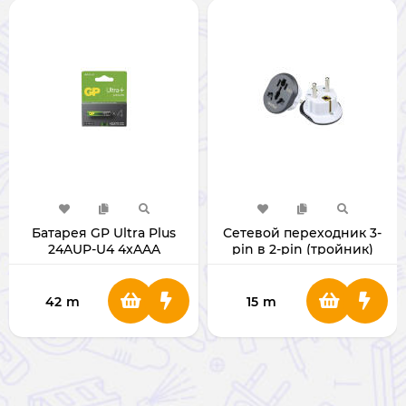
Батарея GP Ultra Plus
Сетевой переходник 3-
24AUP-U4 4xAAA
pin в 2-pin (тройник)
GP24AUP-U4
PRF3P2PSM
42
m
15
m