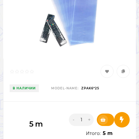
В НАЛИЧИИ
MODEL-NAME:
ZPAK6*25
-
+
5
m
5 m
Итого: