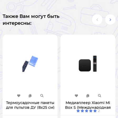
Также Вам могут быть
интересны:
Термоусадочные пакеты
Медиаплеер Xiaomi Mi
для пультов ДУ (8х25 см)
Box S (Международная
2
версия) MDZ-28-Aa Gen 2