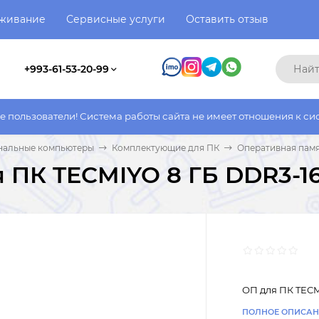
уживание
Сервисные услуги
Оставить отзыв
+993-61-53-20-99
и! Система работы сайта не имеет отношения к системе работы 
нальные компьютеры
Комплектующие для ПК
Оперативная памя
 ПК TECMIYO 8 ГБ DDR3-1
ОП для ПК TECM
ПОЛНОЕ ОПИСАН