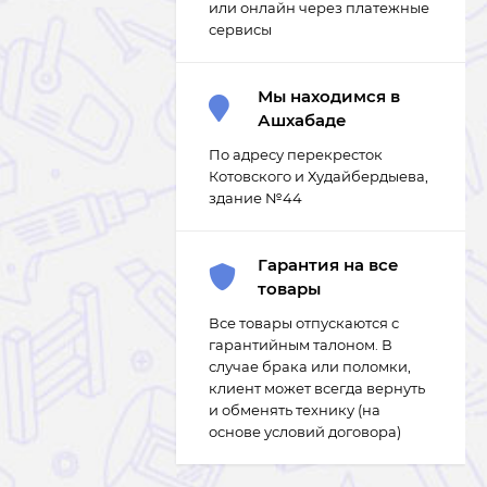
или онлайн через платежные
сервисы
Мы находимся в
Ашхабаде
По адресу перекресток
Котовского и Худайбердыева,
здание №44
Гарантия на все
товары
Все товары отпускаются с
гарантийным талоном. В
случае брака или поломки,
клиент может всегда вернуть
и обменять технику (на
основе условий договора)