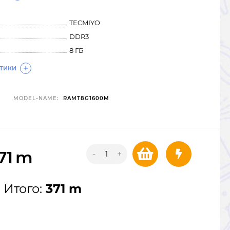
TECMIYO
DDR3
8 ГБ
СТИКИ
MODEL-NAME:
RAMT8G1600M
71
m
-
+
Итого:
371 m