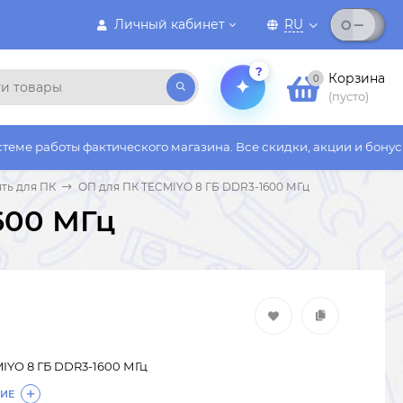
Личный кабинет
RU
?
Корзина
0
(пусто)
фактического магазина. Все скидки, акции и бонусы действуют 
ть для ПК
ОП для ПК TECMIYO 8 ГБ DDR3-1600 МГц
600 МГц
IYO 8 ГБ DDR3-1600 МГц
ИЕ