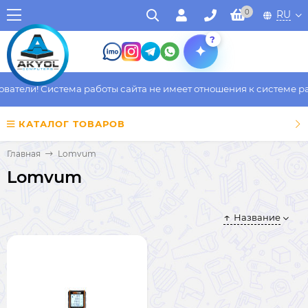
0
RU
?
атели! Система работы сайта не имеет отношения к системе раб
КАТАЛОГ ТОВАРОВ
Главная
Lomvum
Lomvum
Название