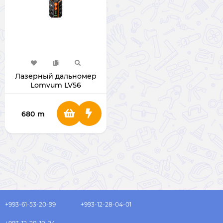
Лазерный дальномер
Lomvum LV56
680
m
+993-61-53-20-99
+993-12-28-04-01