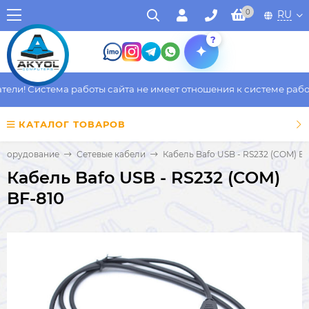
0
RU
?
и! Система работы сайта не имеет отношения к системе работы 
КАТАЛОГ ТОВАРОВ
Оборудование
Сетевые кабели
Кабель Bafo USB - RS232 (COM) B
Кабель Bafo USB - RS232 (COM)
BF-810