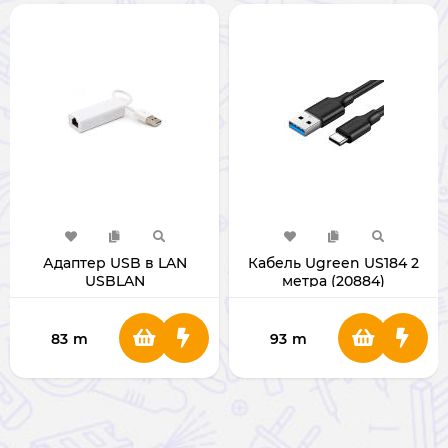
Адаптер USB в LAN
Кабель Ugreen US184 2
USBLAN
метра (20884)
83
m
93
m