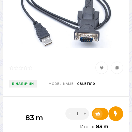
В НАЛИЧИИ
MODEL-NAME:
CBLBF810
-
+
83
m
83 m
Итого: