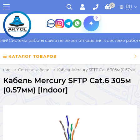
0
RU
?
! Система работы сайта не имеет отношения к системе работы ф
КАТАЛОГ ТОВАРОВ
вание
Сетевые кабели
Кабель Mercury SFTP Cat.6 305м (0.57мм) [
Кабель Mercury SFTP Cat.6 305м
(0.57мм) [Indoor]