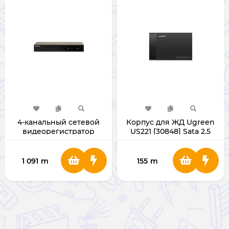
4-канальный сетевой
Корпус для ЖД Ugreen
видеорегистратор
US221 [30848] Sata 2.5
Hikvision DS-7604NI-Q1
1 091
m
155
m