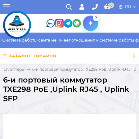
0
RU
?
истема работы сайта не имеет отношения к системе работы факт
КАТАЛОГ ТОВАРОВ
 и сплиттеры
6-и портовый коммутатор TXE298 PoE ,Uplink RJ45 , Up
6-и портовый коммутатор
TXE298 PoE ,Uplink RJ45 , Uplink
SFP