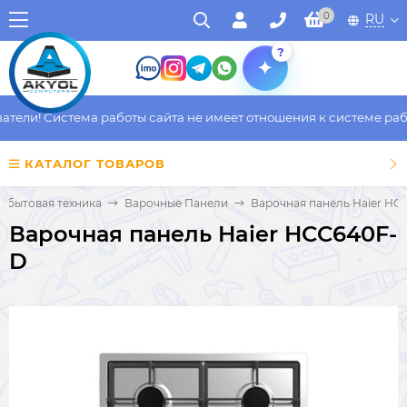
0
RU
?
ели! Система работы сайта не имеет отношения к системе работ
КАТАЛОГ ТОВАРОВ
я бытовая техника
Варочные Панели
Варочная панель Haier HC
Варочная панель Haier HCC640F-
D