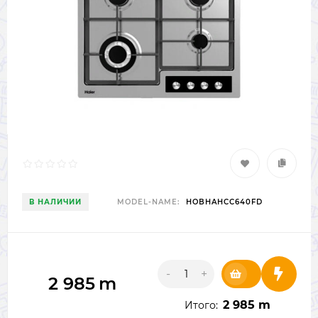
В НАЛИЧИИ
MODEL-NAME:
HOBHAHCC640FD
-
+
2 985
m
2 985 m
Итого: