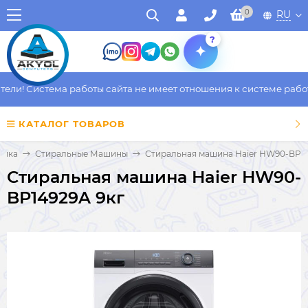
0
RU
?
ли! Система работы сайта не имеет отношения к системе работы
КАТАЛОГ ТОВАРОВ
ника
Стиральные Машины
Стиральная машина Haier HW90-BP14
Стиральная машина Haier HW90-
BP14929A 9кг