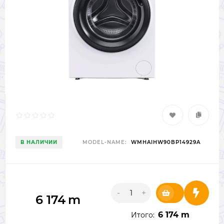
В НАЛИЧИИ
MODEL-NAME:
WMHAIHW90BP14929A
-
+
6 174
m
6 174 m
Итого: