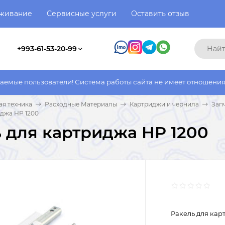
уживание
Сервисные услуги
Оставить отзыв
+993-61-53-20-99
ватели! Система работы сайта не имеет отношения к системе ра
я техника
Расходные Материалы
Картриджи и чернила
Зап
иджа HP 1200
 для картриджа HP 1200
Ракель для кар