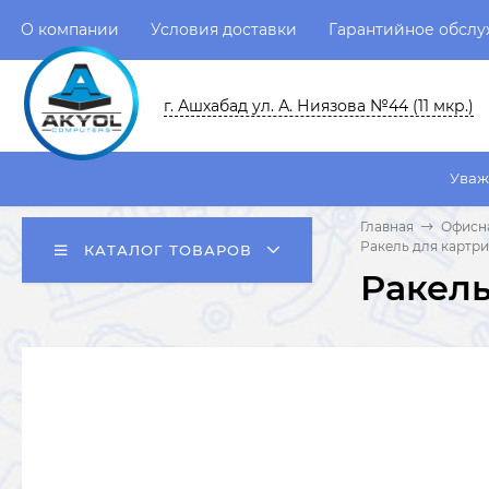
О компании
Условия доставки
Гарантийное обсл
г. Ашхабад ул. А. Ниязова №44 (11 мкр.)
Уважаемые пользо
Главная
Офисна
Ракель для картр
КАТАЛОГ ТОВАРОВ
Ракель