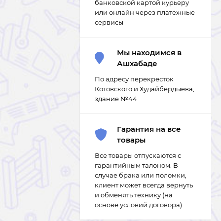
банковской картой курьеру
или онлайн через платежные
сервисы
Мы находимся в
Ашхабаде
По адресу перекресток
Котовского и Худайбердыева,
здание №44
Гарантия на все
товары
Все товары отпускаются с
гарантийным талоном. В
случае брака или поломки,
клиент может всегда вернуть
и обменять технику (на
основе условий договора)