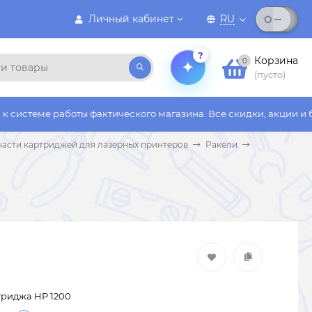
Личный кабинет
RU
?
Корзина
0
(пусто)
боты фактического магазина. Все скидки, акции и бонусы дейст
части картриджей для лазерных принтеров
Ракели
триджа HP 1200