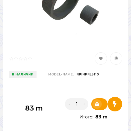
В НАЛИЧИИ
MODEL-NAME:
RPINPRL3110
-
+
83
m
83 m
Итого: