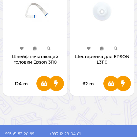
Шлейф печатающей
Шестеренка для EPSON
головки Epson 3110
L3110
124
m
62
m
+993-61-53-20-99
+993-12-28-04-01