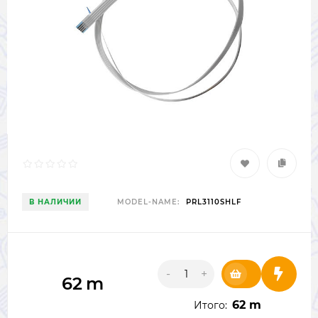
В НАЛИЧИИ
MODEL-NAME:
PRL3110SHLF
-
+
62
m
62 m
Итого: