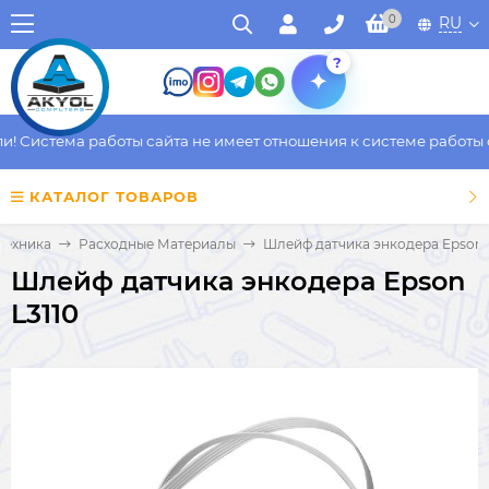
0
RU
?
 Система работы сайта не имеет отношения к системе работы фа
КАТАЛОГ ТОВАРОВ
техника
Расходные Материалы
Шлейф датчика энкодера Epson 
Шлейф датчика энкодера Epson
L3110