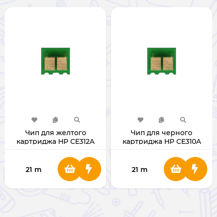
Чип для желтого
Чип для черного
картриджа HP CE312A
картриджа HP CE310A
21
m
21
m