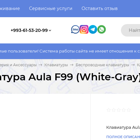
уживание
Сервисные услуги
Оставить отзыв
+993-61-53-20-99
ели! Система работы сайта не имеет отношения к системе работ
рия и Аксессуары
Клавиатуры
Беспроводные клавиатуры
К
тура Aula F99 (White-Gray
Клавиатура Aula
ПОЛНОЕ ОПИСАН