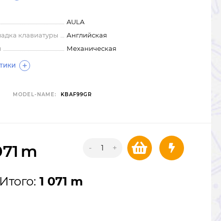
AULA
ладка клавиатуры
Английская
ы
Механическая
СТИКИ
MODEL-NAME:
KBAF99GR
071
m
-
+
Итого:
1 071 m