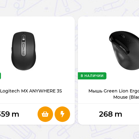
В НАЛИЧИИ
Logitech MX ANYWHERE 3S
Мышь Green Lion Ergo 
Mouse (Bla
359
m
268
m