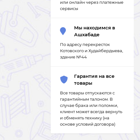
или онлайн через платежные
сервисы
Мы находимся в
Ашхабаде
По адресу перекресток
Котовского и Худайбердыева,
здание №44
Гарантия на все
товары
Все товары отпускаются с
гарантийным талоном. В
случае брака или поломки,
клиент может всегда вернуть
и обменять технику (на
основе условий договора)