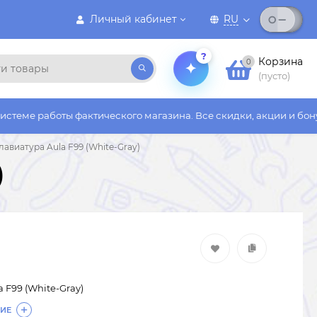
Личный кабинет
RU
?
Корзина
0
(пусто)
ы фактического магазина. Все скидки, акции и бонусы действую
лавиатура Aula F99 (White-Gray)
)
 F99 (White-Gray)
ИЕ