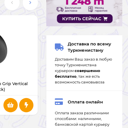
Доставка по всему
Туркменистану
Доставим Ваш заказ в любую
точку Туркменистана
В НАЛИЧИИ
курьером
совершенно
бесплатно
, так же есть
возможность самовывоза
Grip Vertical
Мышь Green Lion G266 Beetles Metal
ck)
Mouse (Gray)
Оплата онлайн
289
m
Оплата заказа различными
способами: наличными,
банковской картой курьеру