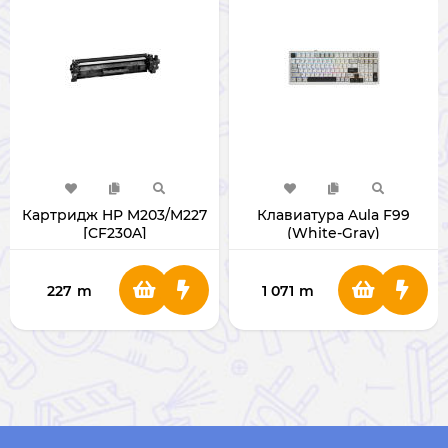
Картридж HP M203/M227
Клавиатура Aula F99
[CF230A]
(White-Gray)
227
m
1 071
m