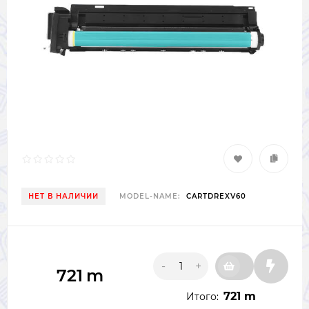
НЕТ В НАЛИЧИИ
MODEL-NAME:
CARTDREXV60
-
+
721
m
721 m
Итого: