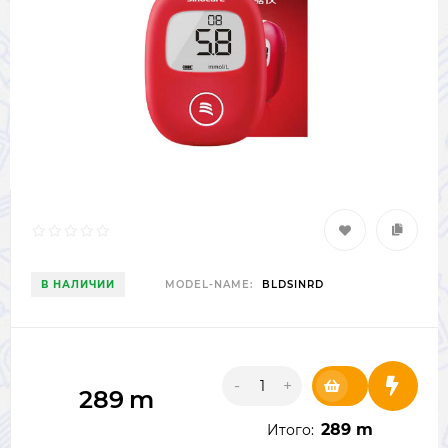
В НАЛИЧИИ
MODEL-NAME:
BLDSINRD
-
+
289
m
289 m
Итого: