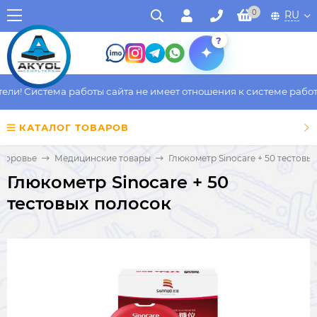
0
RU
?
и! Система работы сайта не имеет отношения к системе работы 
КАТАЛОГ ТОВАРОВ
здоровье
Медицинские товары
Глюкометр Sinocare + 50 тестовы
Глюкометр Sinocare + 50
тестовых полосок