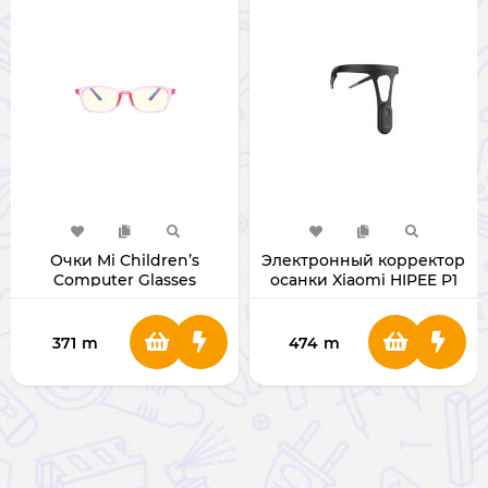
Очки Mi Children’s
Электронный корректор
Computer Glasses
осанки Xiaomi HIPEE P1
DHU4050CN [China Ver.]
371
m
474
m