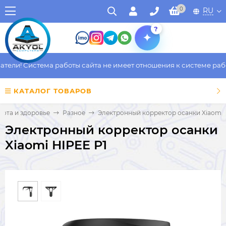
0
RU
?
ли! Система работы сайта не имеет отношения к системе работы
КАТАЛОГ ТОВАРОВ
сота и здоровье
Разное
Электронный корректор осанки Xiaomi 
Электронный корректор осанки
Xiaomi HIPEE P1