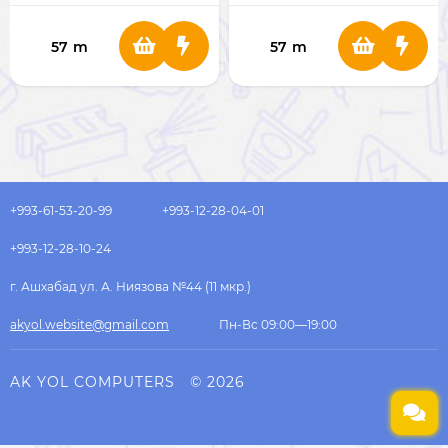
1167
57
m
57
m
+993-61-53-20-99
+993-12-28-04-01
+993-12-28-10-24
г. Ашхабад ул. А. Ниязова №44 (11 мкр.)
akyol.website@gmail.com
Пн-Вс 09:00—19:00
AK YOL COMPUTERS
© 2026