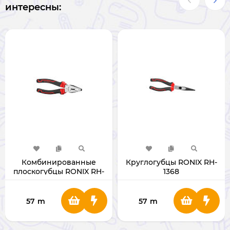
интересны:
Комбинированные
Круглогубцы RONIX RH-
плоскогубцы RONIX RH-
1368
1167
57
m
57
m