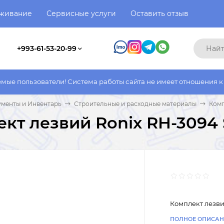
уживание
Сервисные услуги
Оставить отзыв
+993-61-53-20-99
атели! Система работы сайта не имеет отношения к системе раб
менты и Инвентарь
Строительные и расходные материалы
Комп
кт лезвий Ronix RH-3094 S
Комплект лезвий
ПОЛНОЕ ОПИСАН