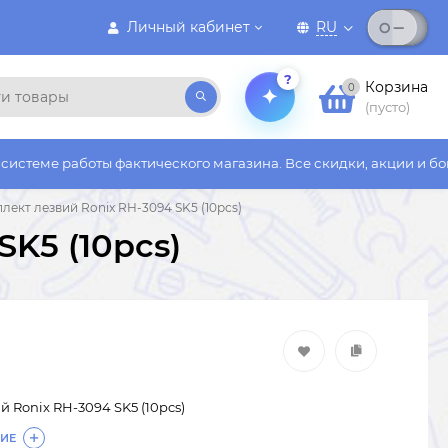
Личный кабинет
RU
?
Корзина
0
(пусто)
оты фактического магазина. Все скидки, акции и бонусы действ
лект лезвий Ronix RH-3094 SK5 (10pcs)
K5 (10pcs)
 Ronix RH-3094 SK5 (10pcs)
ИЕ