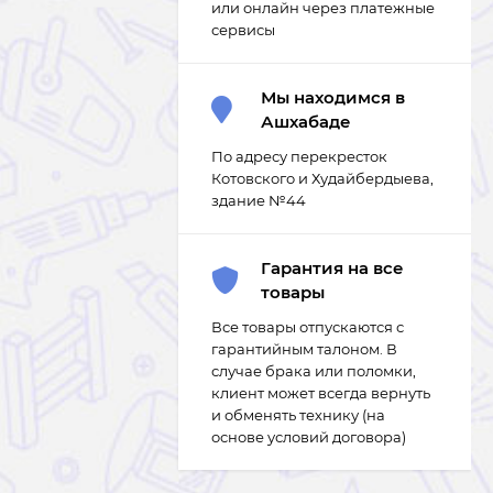
или онлайн через платежные
сервисы
Мы находимся в
Ашхабаде
По адресу перекресток
Котовского и Худайбердыева,
здание №44
Гарантия на все
товары
Все товары отпускаются с
гарантийным талоном. В
случае брака или поломки,
клиент может всегда вернуть
и обменять технику (на
основе условий договора)