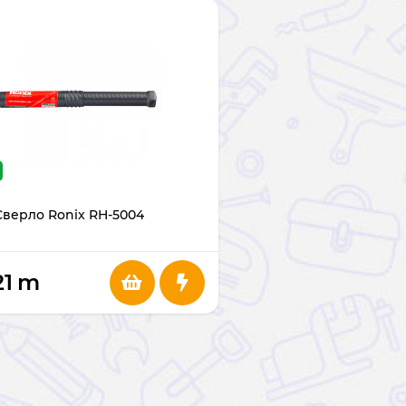
Сверло Ronix RH-5004
21
m