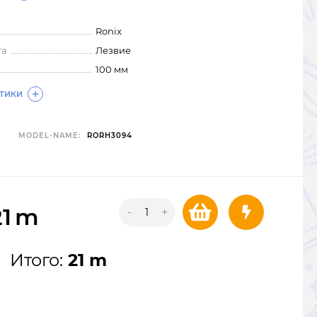
Ronix
та
Лезвие
100 мм
СТИКИ
MODEL-NAME:
RORH3094
21
m
-
+
Итого:
21 m