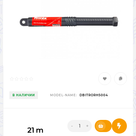
В НАЛИЧИИ
MODEL-NAME:
DBITRORH5004
-
+
21
m